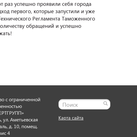
от раз успешно проявили себя города
од первого, которые запустили и уже
Технического Регламента Таможенного
 количеству обращений и успешно
жать!
о с ограниченной
венностью
ЕРТГРУПП»
Карта сайта
ь, ул. Аметьевская
ль, д. 10, помещ.
фис 4