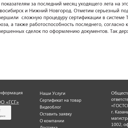
 показателям за последний месяц уходящего лета на эт
восибирск и Нижний Новгород. Отметим серьезный подх
вершили сложную процедуру сертификации в системе 
юза, а также работоспособность последнего, согласно
вершенных сделок по оформлению документов. Так дер
информация
Обществ
Наши Услуги
ответст
Сертификат на товар
ОО «ГСГ»
«ГОСТС
Видеоблог
г. Казан
Оставить заявку
магистра
О компании
1002, о
Доставка