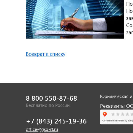
По
Но
за
Со
за
Возврат к списку
8 800 550-87-68
Юридическая 
Бесплатно по России
Реквизиты О
+7 (843) 245-19-36
office@gsg-rt.ru