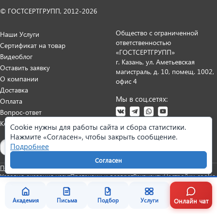
© ГОСТСЕРТГРУПП, 2012-2026
Общество с ограниченной
Наши Услуги
ответственностью
Сертификат на товар
«ГОСТСЕРТГРУПП»
Видеоблог
г. Казань, ул. Аметьевская
Оставить заявку
магистраль, д. 10, помещ. 1002,
О компании
офис 4
Доставка
Мы в соц.сетях:
Оплата
Вопрос-ответ
Контакты
Cookie нужны для работы сайта и сбора статистики.
Нажмите «Согласен», чтобы закрыть сообщение.
Карта сайта
Подробнее
Согласен
Политика персональных данных
Согласие на обработку данных
Условия оказания услуг
Претензии и возврат
Реквизиты
Настройки cookie
Онлайн чат
Академия
Письма
Подбор
Услуги