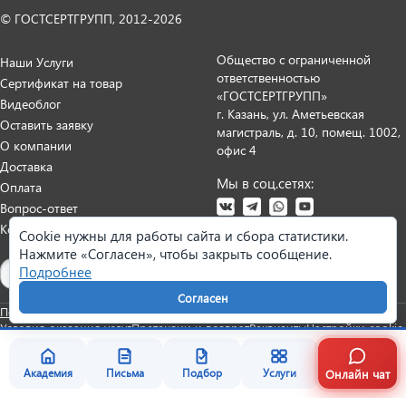
© ГОСТСЕРТГРУПП, 2012-2026
Общество с ограниченной
Наши Услуги
ответственностью
Сертификат на товар
«ГОСТСЕРТГРУПП»
Видеоблог
г. Казань, ул. Аметьевская
Оставить заявку
магистраль, д. 10, помещ. 1002,
О компании
офис 4
Доставка
Мы в соц.сетях:
Оплата
Вопрос-ответ
Контакты
Cookie нужны для работы сайта и сбора статистики.
Нажмите «Согласен», чтобы закрыть сообщение.
Карта сайта
Подробнее
Согласен
Политика персональных данных
Согласие на обработку данных
Условия оказания услуг
Претензии и возврат
Реквизиты
Настройки cookie
Онлайн чат
Академия
Письма
Подбор
Услуги