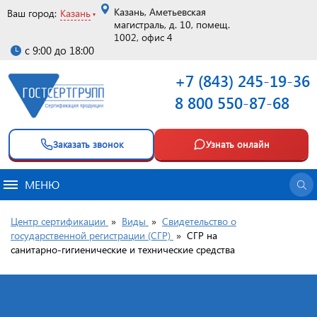
Казань, Аметьевская
Ваш город:
Казань
магистраль, д. 10, помещ.
1002, офис 4
с 9:00 до 18:00
+7 (843) 245-19-36
8 800 550-87-68
Заказать звонок
Узнать онлайн
МЕНЮ
Центр сертификации
»
Виды
»
Свидетельство о
государственной регистрации (СГР)
»
СГР на
санитарно‑гигиенические и технические средства