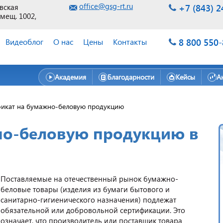
office@gsg-rt.ru
+7 (843) 2
евская
омещ. 1002,
8 800 550
Видеоблог
О нас
Цены
Контакты
Академия
Благодарности
Кейсы
А
икат на бумажно-беловую продукцию
но-беловую продукцию в
Поставляемые на отечественный рынок бумажно-
беловые товары (изделия из бумаги бытового и
санитарно-гигиенического назначения) подлежат
обязательной или добровольной сертификации. Это
означает, что производитель или поставщик товара