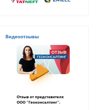
Видеоотзывы
Отзыв от представителя
Отзыв
ООО "Геоконсалтинг".
пивно
"BEER