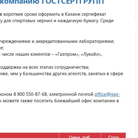
 компанию ГОСТСЕРТГРУПП
 короткие сроки оформить в Казани сертификат
гу для спиртовых чернил и наждачную бумагу. Среди
 учреждениями и аккредитованными лабораториями;
е;
 числе наших клиентов – «Газпром», «Лукойл»,
оддержка на всех этапах сотрудничества;
е, чем у большинства других агентств, занятых в сфере
оном 8 800 550-87-68, электронной почтой
office@gsg-
Вы можете также посетить ближайший офис компании в
Отзыв от представителя
автосервиса "Ваш
Автомобиль".
Цена, руб.
Срок