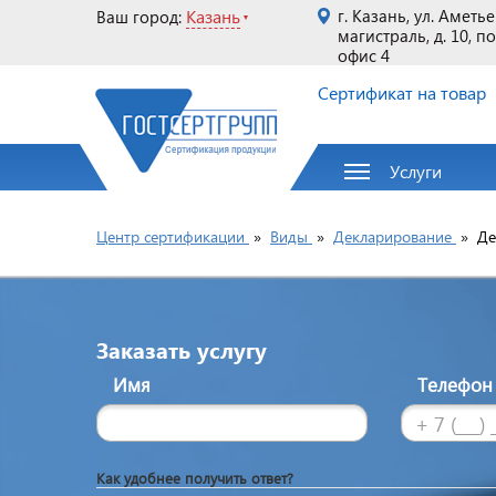
Казань
г. Казань, ул. Аметь
Ваш город:
магистраль, д. 10, п
офис 4
Сертификат на товар
Услуги
Центр сертификации
»
Виды
»
Декларирование
»
Де
Заказать услугу
Имя
Телефо
Как удобнее получить ответ?