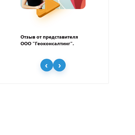
Отзыв от представителя
Отзыв
ООО "Геоконсалтинг".
пивно
"BEER