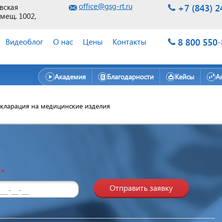
office@gsg-rt.ru
+7 (843) 2
евская
омещ. 1002,
8 800 550
Видеоблог
О нас
Цены
Контакты
Академия
Благодарности
Кейсы
А
кларация на медицинские изделия
н
*
Отправить заявку