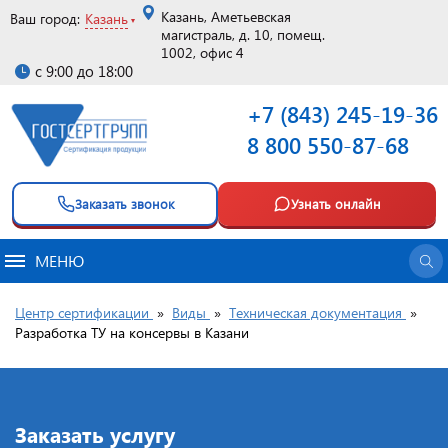
Казань, Аметьевская
Ваш город:
Казань
магистраль, д. 10, помещ.
1002, офис 4
с 9:00 до 18:00
+7 (843) 245-19-36
8 800 550-87-68
Заказать звонок
Узнать онлайн
МЕНЮ
Центр сертификации
»
Виды
»
Техническая документация
»
Разработка ТУ на консервы в Казани
Заказать услугу