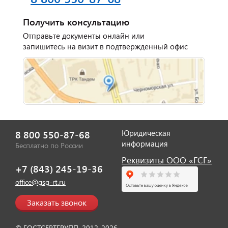
Отзыв от представителя
Получить консультацию
автосервиса "Ваш
Отправьте документы онлайн или
Автомобиль".
запишитесь на визит в подтвержденный офис
Юридическая
8 800 550-87-68
информация
Бесплатно по России
Реквизиты ООО «ГСГ»
+7 (843) 245-19-36
office@gsg-rt.ru
Отзыв от представителя
кафе "Весна".
Заказать звонок
© ГОСТСЕРТГРУПП, 2012-2026