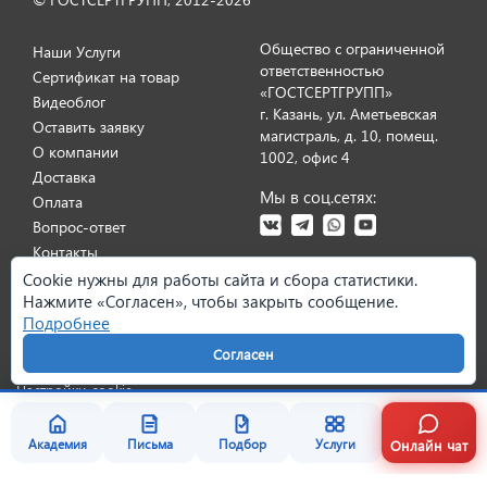
Общество с ограниченной
Наши Услуги
ответственностью
Сертификат на товар
«ГОСТСЕРТГРУПП»
Видеоблог
г. Казань, ул. Аметьевская
Оставить заявку
магистраль, д. 10, помещ.
О компании
1002, офис 4
Доставка
Мы в соц.сетях:
Оплата
Вопрос-ответ
Отзыв от представителя ИП
Контакты
"Диана Тенникова".
Cookie нужны для работы сайта и сбора статистики.
Карта сайта
Нажмите «Согласен», чтобы закрыть сообщение.
Подробнее
Политика персональных данных
Согласие на обработку данных
Согласен
Условия оказания услуг
Претензии и возврат
Реквизиты
Настройки cookie
Онлайн чат
Академия
Письма
Подбор
Услуги