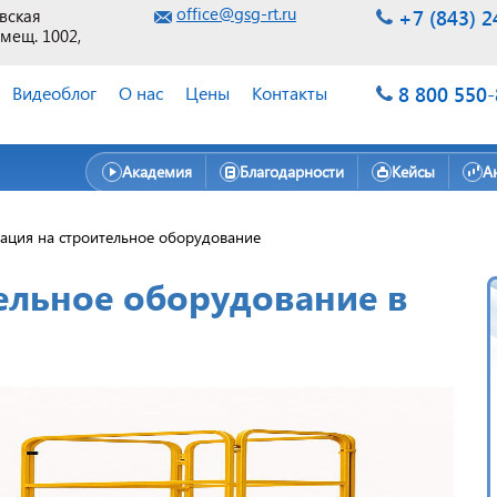
office@gsg-rt.ru
+7 (843) 2
евская
омещ. 1002,
8 800 550
Видеоблог
О нас
Цены
Контакты
Академия
Благодарности
Кейсы
А
ация на строительное оборудование
ельное оборудование в