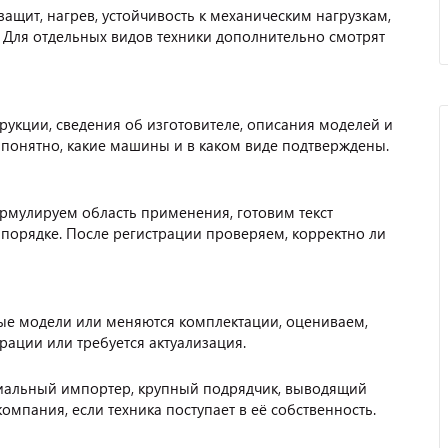
ащит, нагрев, устойчивость к механическим нагрузкам,
. Для отдельных видов техники дополнительно смотрят
рукции, сведения об изготовителе, описания моделей и
 понятно, какие машины и в каком виде подтверждены.
рмулируем область применения, готовим текст
 порядке. После регистрации проверяем, корректно ли
вые модели или меняются комплектации, оцениваем,
рации или требуется актуализация.
иальный импортер, крупный подрядчик, выводящий
Отзыв от представителя
мпания, если техника поступает в её собственность.
автосервиса "Ваш
Автомобиль".