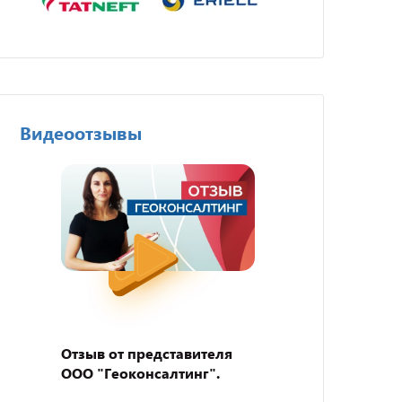
Видеоотзывы
Отзыв от представителя
Отзыв
ООО "Геоконсалтинг".
пивно
"BEER