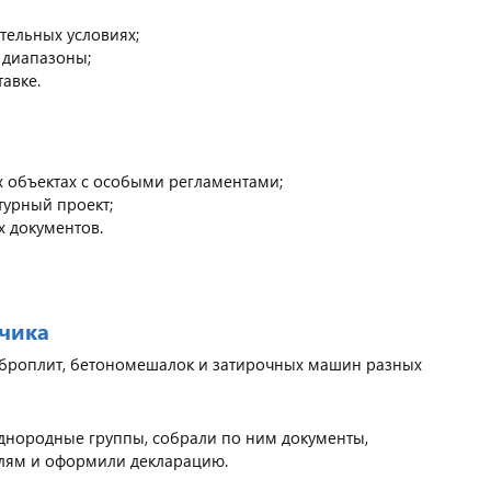
тельных условиях;
 диапазоны;
тавке.
х объектах с особыми регламентами;
турный проект;
х документов.
чика
иброплит, бетономешалок и затирочных машин разных
днородные группы, собрали по ним документы,
лям и оформили декларацию.