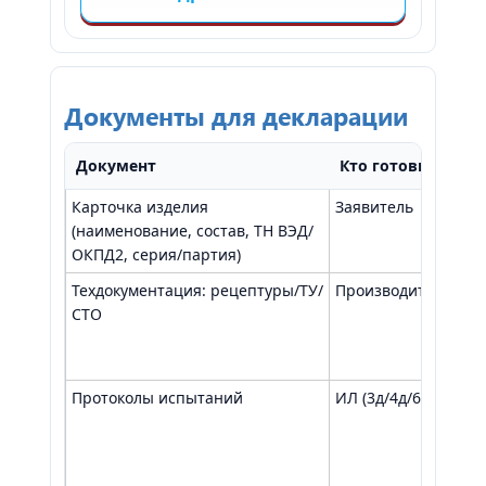
Документы для декларации
Документ
Кто готовит
Дл
Карточка изделия
Заявитель
Ид
(наименование, состав, ТН ВЭД/
ОКПД2, серия/партия)
Техдокументация: рецептуры/ТУ/
Производитель
До
СТО
ба
Протоколы испытаний
ИЛ (3д/4д/6д)
По
бе