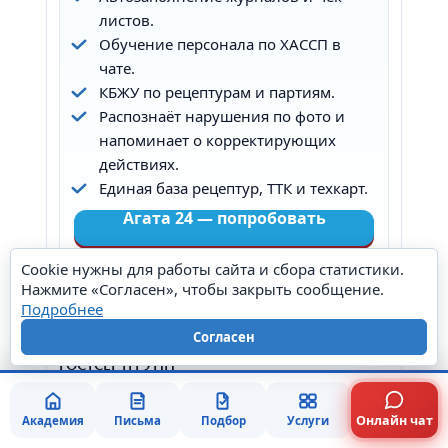
листов.
Обучение персонала по ХАССП в
чате.
КБЖУ по рецептурам и партиям.
Распознаёт нарушения по фото и
напоминает о корректирующих
действиях.
Единая база рецептур, ТТК и техкарт.
Агата 24 — попробовать
Cookie нужны для работы сайта и сбора статистики.
Нажмите «Согласен», чтобы закрыть сообщение.
Подробнее
Контакты
Согласен
ГОСТСЕРТГРУПП
Тел.:
+7 927 451-66-15
Оставить заявку
Онлайн чат
Академия
Письма
Подбор
Услуги