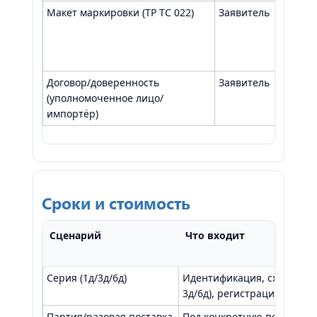
Макет маркировки (ТР ТС 022)
Заявитель
Пр
св
Договор/доверенность
Заявитель
По
(уполномоченное лицо/
импортёр)
Сроки и стоимость
Сценарий
Что входит
Серия (1д/3д/6д)
Идентификация, схема, пр
3д/6д), регистрация ДС
Партия/разовая поставка
Под конкретную поставку,