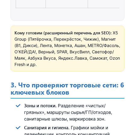
Кому готовим (расширенный перечень для SEO):
X5
Group (Пятёрочка, Перекрёсток, Чижик), Магнит
(B1, Дикси), Лента, Монетка, Ашан, METRO/Фасоль,
О’КЕЙ/ДА!, Верный, SPAR, ВкусВилл, Светофор/
Маяк, Азбука Вкуса, Яндекс.Лавка, Самокат, Ozon
Fresh и др.
3. Что проверяют торговые сети: 6
ключевых блоков
Зоны и потоки.
Разделение «чистых/
грязных», маршруты сырья/ГП/отходов,
санитарные шлюзы, маркировка зон.
Санитария и гигиена.
Графики мойки и
дезинфекции, контроль концентраций,