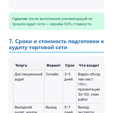
Гарантия:
после выполнения рекомендаций не
прошли аудит сети — вернём 50% стоимости.
7. Сроки и стоимость подготовки к
аудиту торговой сети
Услуга
Формат
Срок
Что входит
Цена
Дистанционный
Онлайн
3–5
Видео-обход;
от 4
аудит
дней
чек-лист
110+;
презентация
30–50; план
работ
Выездной
Выезд
5–7
Выезд
от 8
аудит: малое
дней
эксперта;
ком