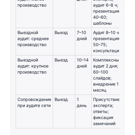
производство
аудит 6–8 ч;
презентация
40–60;
шаблоны
Выездной
Выезд
7–10
Аудит 8–10 ч;
от 1
аудит: среднее
дней
презентация
ком
производство
50–75;
консультации
Выездной
Выезд
10–14
Комплексный
от 2
аудит: крупное
дней
аудит 2 дня;
ком
производство
60–100
слайдов;
внедрение 1
месяц
Сопровождение
Выезд
1
Присутствие
от 6
при аудите сети
день
эксперта;
ком
ответы;
фиксация
замечаний