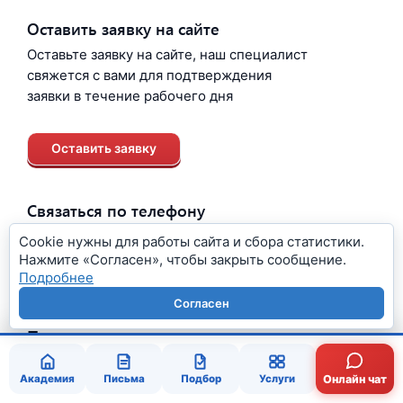
Оставить заявку на сайте
Оставьте заявку на сайте, наш специалист
свяжется с вами для подтверждения
заявки в течение рабочего дня
Оставить заявку
Связаться по телефону
Позвоните по бесплатному
Cookie нужны для работы сайта и сбора статистики.
круглосуточному номеру:
Нажмите «Согласен», чтобы закрыть сообщение.
Подробнее
8 800 550-87-68
Согласен
Получить консультацию
Отправьте документы онлайн или
Академия
Письма
Подбор
Услуги
Онлайн чат
запишитесь на визит в подтвержденный офис