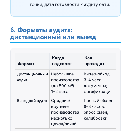
точки, дата готовности к аудиту сети.
6. Форматы аудита:
дистанционный или выезд
Когда
Как
Формат
подходит
проходит
Сроки
Дистанционный
Небольшие
Видео-обход
1–2 дня
аудит
производства
3–4 часа;
дня
(до 500 м²),
документы;
презен
1–2 цеха
фотофиксация
Выездной аудит
Средние/
Полный обход
1 день 
крупные
6–8 часов,
дней
производства,
опрос смен,
презен
несколько
калибровки
цехов/линий