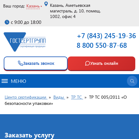
Казань, Аметьевская
Ваш город:
Казань
магистраль, д. 10, помещ.
1002, офис 4
с 9:00 до 18:00
+7 (843) 245-19-36
8 800 550-87-68
Заказать звонок
Узнать онлайн
МЕНЮ
Центр сертификации
»
Виды
»
ТР ТС
»
ТР ТС 005/2011 «О
безопасности упаковки»
Заказать услугу