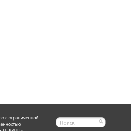
о с ограниченной
венностью
ЕРТГРУПП»